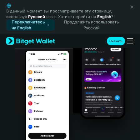
English
日本語
В данный момент вы просматриваете эту страницу,
используя
Русский
язык. Хотите перейти на
English
?
Tiếng Việt
Переключитесь
Продолжить использовать
Русский
на English
Русский
Español (Latinoamérica)
Türkçe
Скачать
Italiano
Français
Deutsch
简体中文
繁體中文
Português (Portugal)
Bahasa Indonesia
ภาษาไทย
हिन्दी
বাংলা
Español
Português (Brasil)
Español (Argentina)