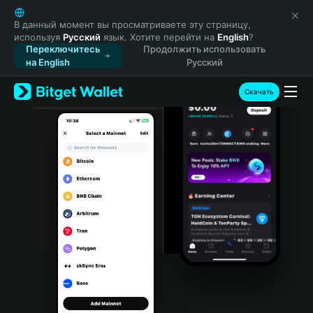
English
日本語
В данный момент вы просматриваете эту страницу,
используя
Русский
язык. Хотите перейти на
English
?
Tiếng Việt
Переключитесь
Продолжить использовать
Русский
на English
Русский
Español (Latinoamérica)
Türkçe
Скачать
Italiano
Français
Deutsch
简体中文
繁體中文
Português (Portugal)
Bahasa Indonesia
ภาษาไทย
हिन्दी
বাংলা
Español
Português (Brasil)
Español (Argentina)