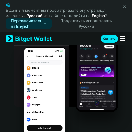
English
日本語
В данный момент вы просматриваете эту страницу,
используя
Русский
язык. Хотите перейти на
English
?
Tiếng Việt
Переключитесь
Продолжить использовать
Русский
на English
Русский
Español (Latinoamérica)
Türkçe
Скачать
Italiano
Français
Deutsch
简体中文
繁體中文
Português (Portugal)
Bahasa Indonesia
ภาษาไทย
हिन्दी
বাংলা
Español
Português (Brasil)
Español (Argentina)