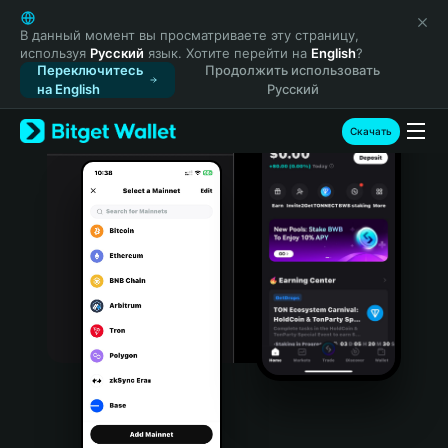
English
日本語
В данный момент вы просматриваете эту страницу,
используя
Русский
язык. Хотите перейти на
English
?
Tiếng Việt
Переключитесь
Продолжить использовать
Русский
на English
Русский
Español (Latinoamérica)
Türkçe
Скачать
Italiano
Français
Deutsch
简体中文
繁體中文
Português (Portugal)
Bahasa Indonesia
ภาษาไทย
हिन्दी
বাংলা
Español
Português (Brasil)
Español (Argentina)