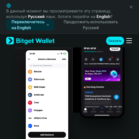
English
日本語
В данный момент вы просматриваете эту страницу,
используя
Русский
язык. Хотите перейти на
English
?
Tiếng Việt
Переключитесь
Продолжить использовать
Русский
на English
Русский
Español (Latinoamérica)
Türkçe
Скачать
Italiano
Français
Deutsch
简体中文
繁體中文
Português (Portugal)
Bahasa Indonesia
ภาษาไทย
हिन्दी
বাংলা
Español
Português (Brasil)
Español (Argentina)