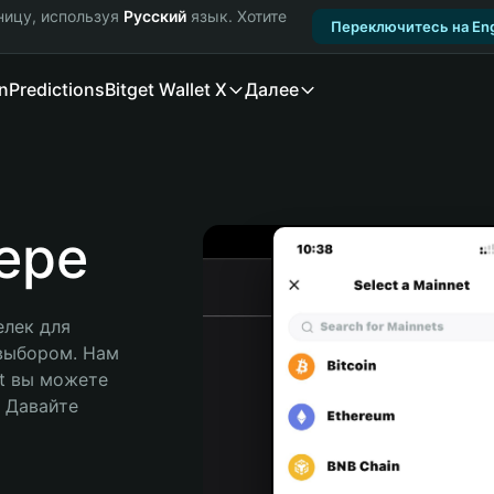
ницу, используя
Русский
язык. Хотите
Переключитесь на Eng
n
Predictions
Bitget Wallet X
Далее
epe
лек для 
выбором. Нам 
t вы можете 
Давайте 