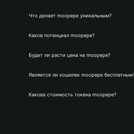
Что делает moopepe уникальным?
Каков потенциал moopepe?
Будет ли расти цена на moopepe?
Является ли кошелек moopepe бесплатным
Какова стоимость токена moopepe?