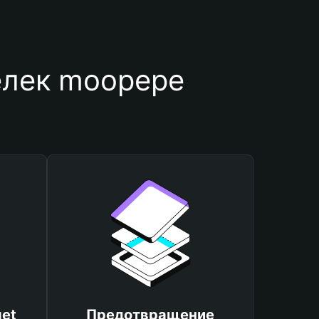
елек moopepe
et
Предотвращение