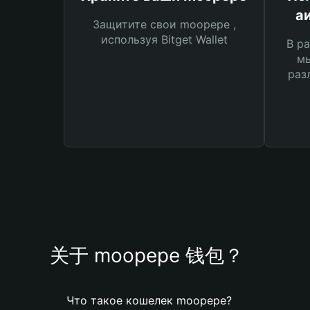
а
Защитите свои moopepe ,
используя Bitget Wallet
В ра
мы
раз
关于 moopepe 钱包？
Что такое кошелек moopepe?