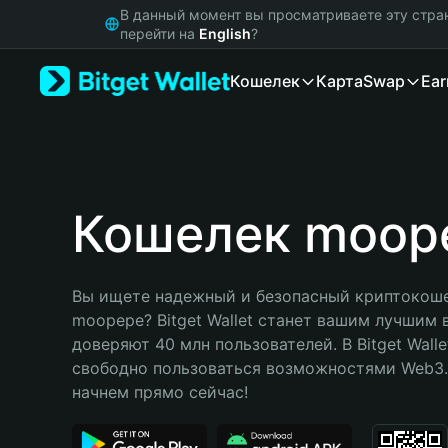
English
В данный момент вы просматриваете эту стра
日本語
перейти на
English
?
Tiếng Việt
Кошелек
Карта
Swap
Ear
Русский
Español (Latinoamérica)
Türkçe
Italiano
Français
Deutsch
Кошелек moop
简体中文
繁體中文
Português (Portugal)
Вы ищете надежный и безопасный криптокоше
Bahasa Indonesia
moopepe? Bitget Wallet станет вашим лучшим 
ภาษาไทย
доверяют 40 млн пользователей. В Bitget Walle
हिन्दी
свободно пользоваться возможностями Web3. 
বাংলা
начнем прямо сейчас!
Español
Português (Brasil)
Español (Argentina)