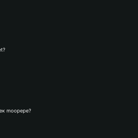
et?
елек moopepe?