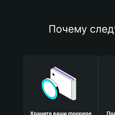
Почему след
Храните ваши moopepe
По