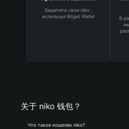
Защитите свои niko ,
используя Bitget Wallet
В ра
мы
раз
关于 niko 钱包？
Что такое кошелек niko?