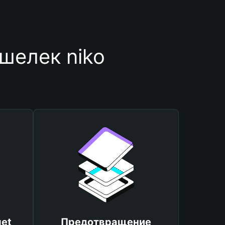
шелек niko
et
Предотвращение