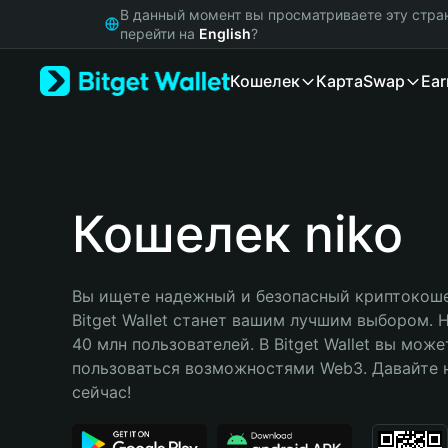
English
В данный момент вы просматриваете эту стра
日本語
перейти на
English
?
Tiếng Việt
Кошелек
Карта
Swap
Ear
Русский
Español (Latinoamérica)
Türkçe
Italiano
Français
Deutsch
Кошелек niko
简体中文
繁體中文
Português (Portugal)
Вы ищете надежный и безопасный криптокошел
Bahasa Indonesia
Bitget Wallet станет вашим лучшим выбором. 
ภาษาไทย
40 млн пользователей. В Bitget Wallet вы може
हिन्दी
пользоваться возможностями Web3. Давайте н
বাংলা
сейчас!
Español
Português (Brasil)
Español (Argentina)