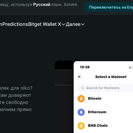
ницу, используя
Русский
язык. Хотите
Переключитесь на Eng
n
Predictions
Bitget Wallet X
Далее
ек для niko? 
Нам доверяют 
те свободно 
ачнем прямо 