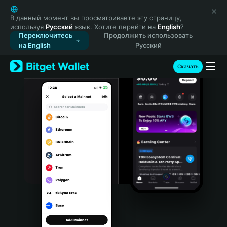
English
日本語
В данный момент вы просматриваете эту страницу,
используя
Русский
язык. Хотите перейти на
English
?
Tiếng Việt
Переключитесь
Продолжить использовать
Русский
на English
Русский
Español (Latinoamérica)
Türkçe
Скачать
Italiano
Français
Deutsch
简体中文
繁體中文
Português (Portugal)
Bahasa Indonesia
ภาษาไทย
हिन्दी
বাংলা
Español
Português (Brasil)
Español (Argentina)