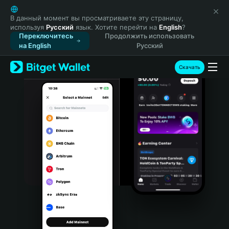
English
日本語
В данный момент вы просматриваете эту страницу,
используя
Русский
язык. Хотите перейти на
English
?
Tiếng Việt
Переключитесь
Продолжить использовать
Русский
на English
Русский
Español (Latinoamérica)
Türkçe
Скачать
Italiano
Français
Deutsch
简体中文
繁體中文
Português (Portugal)
Bahasa Indonesia
ภาษาไทย
हिन्दी
বাংলা
Español
Português (Brasil)
Español (Argentina)