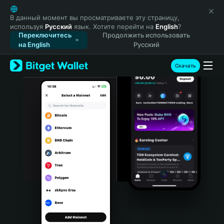
English
日本語
В данный момент вы просматриваете эту страницу,
используя
Русский
язык. Хотите перейти на
English
?
Tiếng Việt
Переключитесь
Продолжить использовать
Русский
на English
Русский
Español (Latinoamérica)
Türkçe
Скачать
Italiano
Français
Deutsch
简体中文
繁體中文
Português (Portugal)
Bahasa Indonesia
ภาษาไทย
हिन्दी
বাংলা
Español
Português (Brasil)
Español (Argentina)