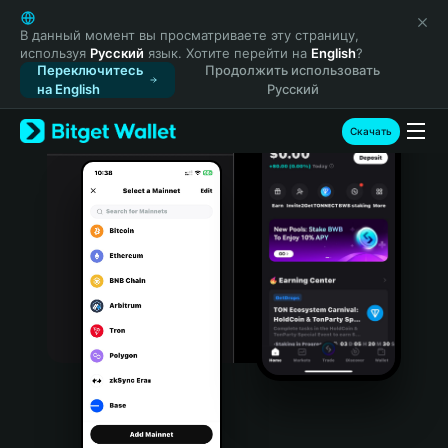
English
日本語
В данный момент вы просматриваете эту страницу,
используя
Русский
язык. Хотите перейти на
English
?
Tiếng Việt
Переключитесь
Продолжить использовать
Русский
на English
Русский
Español (Latinoamérica)
Türkçe
Скачать
Italiano
Français
Deutsch
简体中文
繁體中文
Português (Portugal)
Bahasa Indonesia
ภาษาไทย
हिन्दी
বাংলা
Español
Português (Brasil)
Español (Argentina)