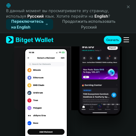
English
日本語
В данный момент вы просматриваете эту страницу,
используя
Русский
язык. Хотите перейти на
English
?
Tiếng Việt
Переключитесь
Продолжить использовать
Русский
на English
Русский
Español (Latinoamérica)
Türkçe
Скачать
Italiano
Français
Deutsch
简体中文
繁體中文
Português (Portugal)
Bahasa Indonesia
ภาษาไทย
हिन्दी
বাংলা
Español
Português (Brasil)
Español (Argentina)