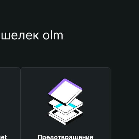
ошелек olm
et
Предотвращение