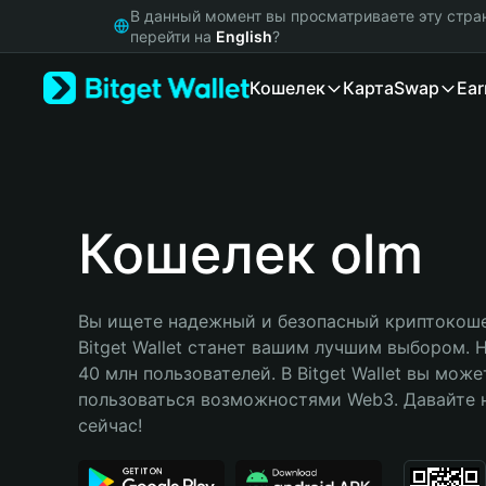
English
В данный момент вы просматриваете эту стра
日本語
перейти на
English
?
Tiếng Việt
Кошелек
Карта
Swap
Ear
Русский
Español (Latinoamérica)
Türkçe
Italiano
Français
Deutsch
Кошелек olm
简体中文
繁體中文
Português (Portugal)
Вы ищете надежный и безопасный криптокошел
Bahasa Indonesia
Bitget Wallet станет вашим лучшим выбором. 
ภาษาไทย
40 млн пользователей. В Bitget Wallet вы може
हिन्दी
пользоваться возможностями Web3. Давайте н
বাংলা
сейчас!
Español
Português (Brasil)
Español (Argentina)