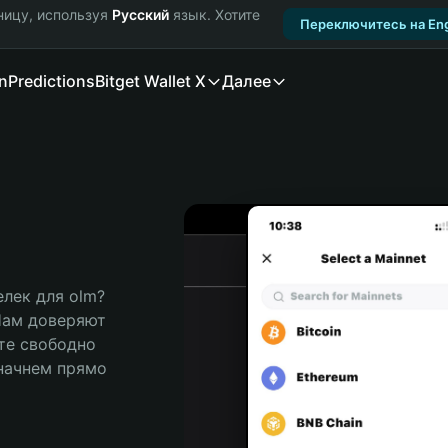
ницу, используя
Русский
язык. Хотите
Переключитесь на Eng
n
Predictions
Bitget Wallet X
Далее
ек для olm? 
Нам доверяют 
те свободно 
ачнем прямо 