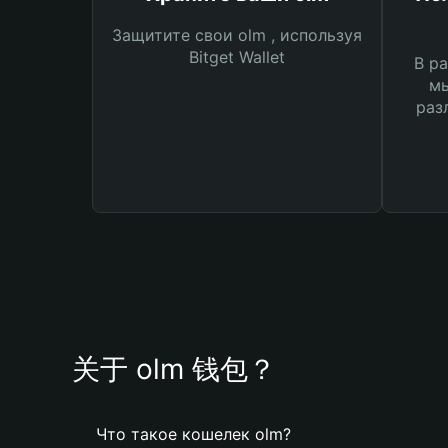
Защитите свои olm , используя
Bitget Wallet
В ра
мы
раз
关于 olm 钱包？
Что такое кошелек olm?