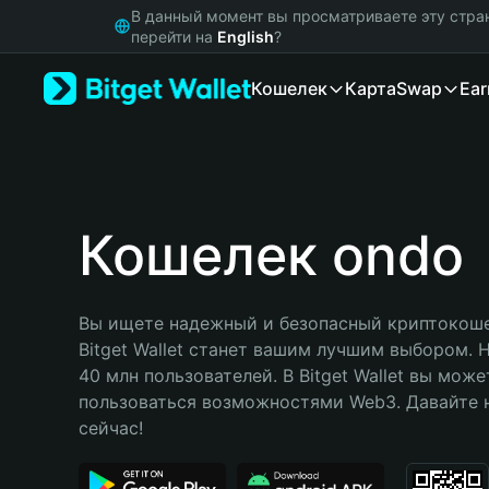
English
В данный момент вы просматриваете эту стра
日本語
перейти на
English
?
Tiếng Việt
Кошелек
Карта
Swap
Ear
Русский
Español (Latinoamérica)
Türkçe
Italiano
Français
Deutsch
Кошелек ondo
简体中文
繁體中文
Português (Portugal)
Вы ищете надежный и безопасный криптокошел
Bahasa Indonesia
Bitget Wallet станет вашим лучшим выбором. 
ภาษาไทย
40 млн пользователей. В Bitget Wallet вы може
हिन्दी
пользоваться возможностями Web3. Давайте н
বাংলা
сейчас!
Español
Português (Brasil)
Español (Argentina)