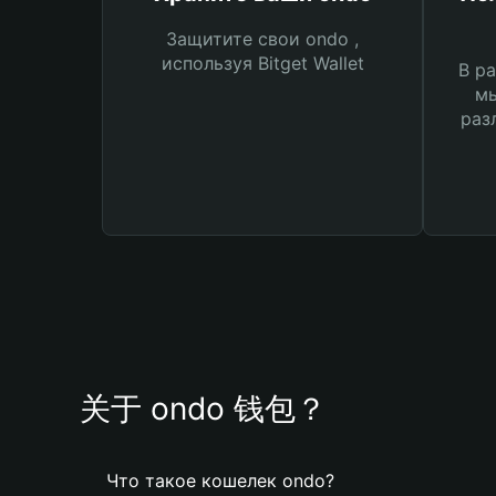
Защитите свои ondo ,
используя Bitget Wallet
В ра
мы
раз
关于 ondo 钱包？
Что такое кошелек ondo?