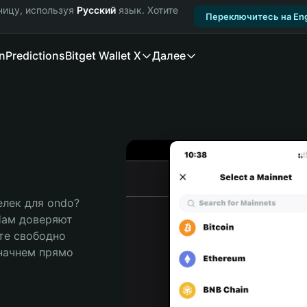
ницу, используя
Русский
язык. Хотите
Переключитесь на Eng
n
Predictions
Bitget Wallet X
Далее
ек для ondo? 
Нам доверяют 
те свободно 
ачнем прямо 