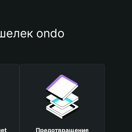
шелек ondo
et
Предотвращение