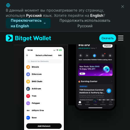
English
日本語
В данный момент вы просматриваете эту страницу,
используя
Русский
язык. Хотите перейти на
English
?
Tiếng Việt
Переключитесь
Продолжить использовать
Русский
на English
Русский
Español (Latinoamérica)
Türkçe
Скачать
Italiano
Français
Deutsch
简体中文
繁體中文
Português (Portugal)
Bahasa Indonesia
ภาษาไทย
हिन्दी
বাংলা
Español
Português (Brasil)
Español (Argentina)