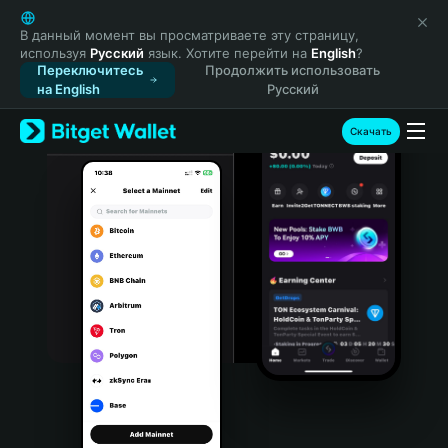
English
日本語
В данный момент вы просматриваете эту страницу,
используя
Русский
язык. Хотите перейти на
English
?
Tiếng Việt
Переключитесь
Продолжить использовать
Русский
на English
Русский
Español (Latinoamérica)
Türkçe
Скачать
Italiano
Français
Deutsch
简体中文
繁體中文
Português (Portugal)
Bahasa Indonesia
ภาษาไทย
हिन्दी
বাংলা
Español
Português (Brasil)
Español (Argentina)