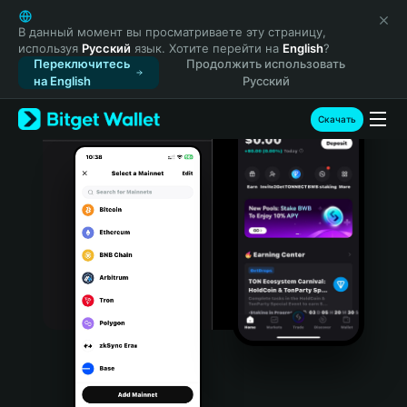
English
日本語
В данный момент вы просматриваете эту страницу,
используя
Русский
язык. Хотите перейти на
English
?
Tiếng Việt
Переключитесь
Продолжить использовать
Русский
на English
Русский
Español (Latinoamérica)
Türkçe
Скачать
Italiano
Français
Deutsch
简体中文
繁體中文
Português (Portugal)
Bahasa Indonesia
ภาษาไทย
हिन्दी
বাংলা
Español
Português (Brasil)
Español (Argentina)