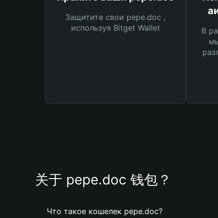
а
Защитите свои pepe.doc ,
используя Bitget Wallet
В ра
мы
раз
关于 pepe.doc 钱包？
Что такое кошелек pepe.doc?