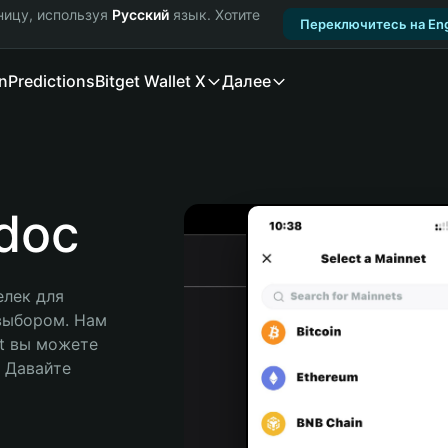
ницу, используя
Русский
язык. Хотите
Переключитесь на Eng
n
Predictions
Bitget Wallet X
Далее
doc
лек для 
выбором. Нам 
t вы можете 
Давайте 