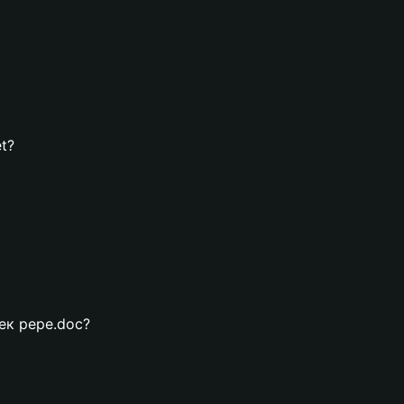
t?
лек pepe.doc?