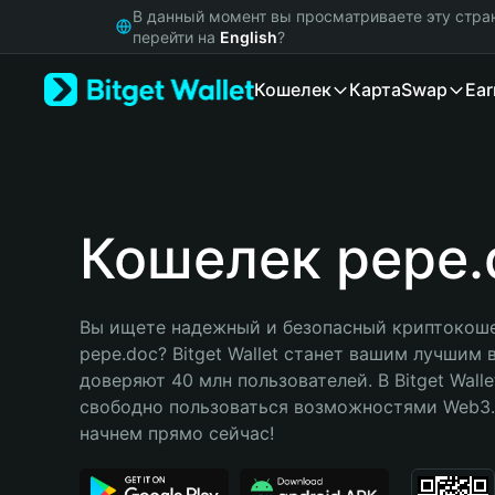
English
В данный момент вы просматриваете эту стра
日本語
перейти на
English
?
Tiếng Việt
Кошелек
Карта
Swap
Ear
Русский
Español (Latinoamérica)
Türkçe
Italiano
Français
Deutsch
Кошелек pepe.
简体中文
繁體中文
Português (Portugal)
Вы ищете надежный и безопасный криптокоше
Bahasa Indonesia
pepe.doc? Bitget Wallet станет вашим лучшим 
ภาษาไทย
доверяют 40 млн пользователей. В Bitget Walle
हिन्दी
свободно пользоваться возможностями Web3. 
বাংলা
начнем прямо сейчас!
Español
Português (Brasil)
Español (Argentina)