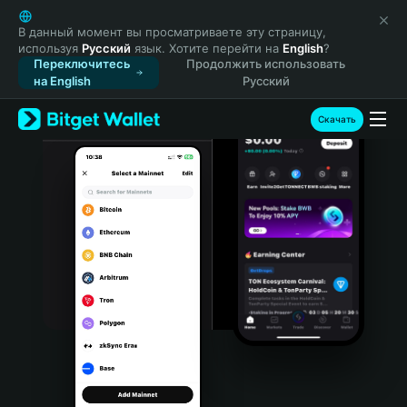
English
日本語
В данный момент вы просматриваете эту страницу,
используя
Русский
язык. Хотите перейти на
English
?
Tiếng Việt
Переключитесь
Продолжить использовать
Русский
на English
Русский
Español (Latinoamérica)
Türkçe
Скачать
Italiano
Français
Deutsch
简体中文
繁體中文
Português (Portugal)
Bahasa Indonesia
ภาษาไทย
हिन्दी
বাংলা
Español
Português (Brasil)
Español (Argentina)