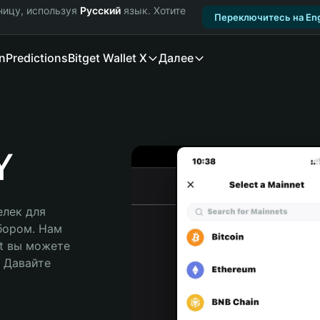
ницу, используя
Русский
язык. Хотите
Переключитесь на Eng
n
Predictions
Bitget Wallet X
Далее
Y
лек для 
бором. Нам 
t вы можете 
Давайте 