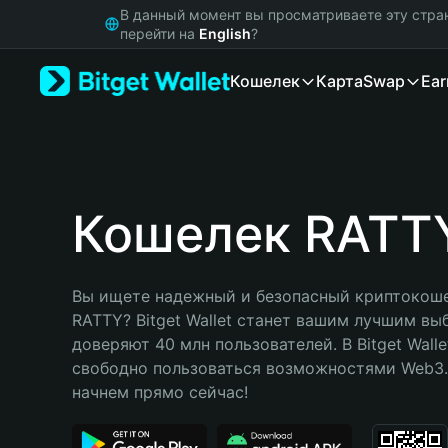
English
В данный момент вы просматриваете эту стра
日本語
перейти на
English
?
Tiếng Việt
Кошелек
Карта
Swap
Ear
Русский
Español (Latinoamérica)
Türkçe
Italiano
Français
Deutsch
Кошелек RATT
简体中文
繁體中文
Português (Portugal)
Вы ищете надежный и безопасный криптокоше
Bahasa Indonesia
RATTY? Bitget Wallet станет вашим лучшим вы
ภาษาไทย
доверяют 40 млн пользователей. В Bitget Walle
हिन्दी
свободно пользоваться возможностями Web3. 
বাংলা
начнем прямо сейчас!
Español
Português (Brasil)
Español (Argentina)