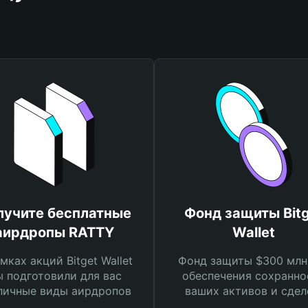
лучите бесплатные
Фонд защиты Bitg
аирдропы RATTY
Wallet
мках акций Bitget Wallet
Фонд защиты $300 млн
 подготовили для вас
обеспечения сохранно
личные виды аирдропов
ваших активов и сдел