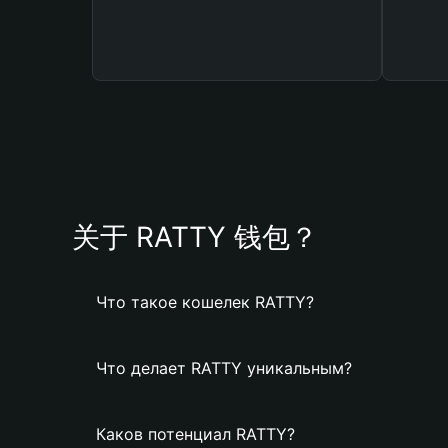
关于 RATTY 钱包？
Что такое кошелек RATTY?
Что делает RATTY уникальным?
Каков потенциал RATTY?