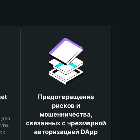
et
Предотвращение
рисков и
мошенничества,
 для
связанных с чрезмерной
сти
авторизацией DApp
ок.