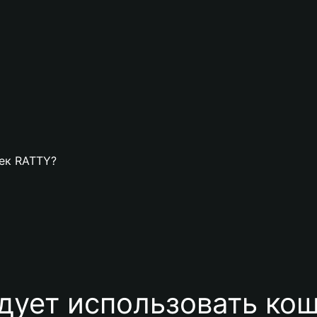
лек RATTY?
дует использовать ко