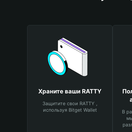
Храните ваши RATTY
По
Защитите свои RATTY ,
используя Bitget Wallet
В ра
мы
раз