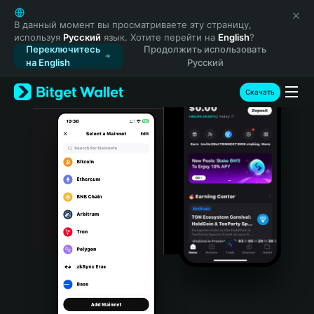
English
日本語
В данный момент вы просматриваете эту страницу,
используя
Русский
язык. Хотите перейти на
English
?
Tiếng Việt
Переключитесь
Продолжить использовать
Русский
на English
Русский
Español (Latinoamérica)
Türkçe
Скачать
Italiano
Français
Deutsch
简体中文
繁體中文
Português (Portugal)
Bahasa Indonesia
ภาษาไทย
हिन्दी
বাংলা
Español
Português (Brasil)
Español (Argentina)