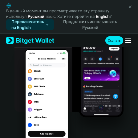
English
日本語
В данный момент вы просматриваете эту страницу,
используя
Русский
язык. Хотите перейти на
English
?
Tiếng Việt
Переключитесь
Продолжить использовать
Русский
на English
Русский
Español (Latinoamérica)
Türkçe
Скачать
Italiano
Français
Deutsch
简体中文
繁體中文
Português (Portugal)
Bahasa Indonesia
ภาษาไทย
हिन्दी
বাংলা
Español
Português (Brasil)
Español (Argentina)