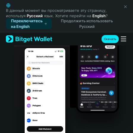
English
日本語
В данный момент вы просматриваете эту страницу,
используя
Русский
язык. Хотите перейти на
English
?
Tiếng Việt
Переключитесь
Продолжить использовать
Русский
на English
Русский
Español (Latinoamérica)
Türkçe
Скачать
Italiano
Français
Deutsch
简体中文
繁體中文
Português (Portugal)
Bahasa Indonesia
ภาษาไทย
हिन्दी
বাংলা
Español
Português (Brasil)
Español (Argentina)