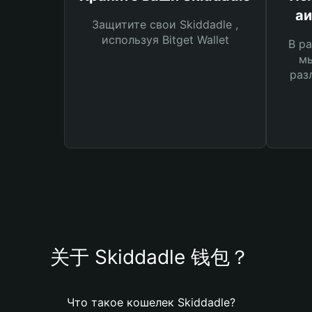
аи
Защитите свои Skiddadle ,
используя Bitget Wallet
В ра
мы
раз
关于 Skiddadle 钱包？
Что такое кошелек Skiddadle?