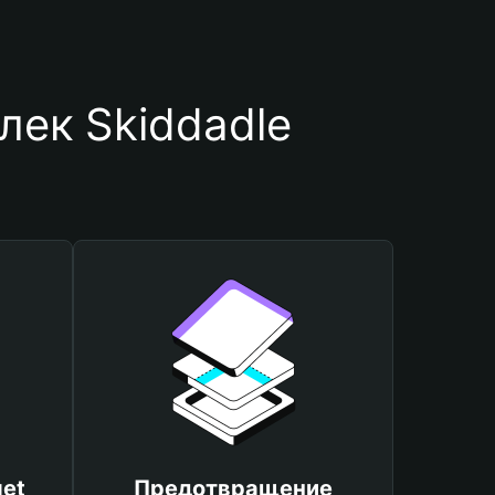
лек Skiddadle
et
Предотвращение