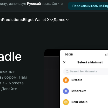
ницу, используя
Русский
язык. Хотите
Переключитесь на Eng
n
Predictions
Bitget Wallet X
Далее
adle
лек для 
 выбором. Нам 
t вы можете 
Давайте 