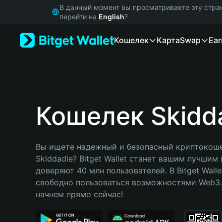
English
В данный момент вы просматриваете эту стра
日本語
перейти на
English
?
Tiếng Việt
Кошелек
Карта
Swap
Ear
Русский
Español (Latinoamérica)
Türkçe
Italiano
Français
Deutsch
Кошелек Skidd
简体中文
繁體中文
Português (Portugal)
Вы ищете надежный и безопасный криптокоше
Bahasa Indonesia
Skiddadle? Bitget Wallet станет вашим лучшим
ภาษาไทย
доверяют 40 млн пользователей. В Bitget Walle
हिन्दी
свободно пользоваться возможностями Web3. 
বাংলা
начнем прямо сейчас!
Español
Português (Brasil)
Español (Argentina)