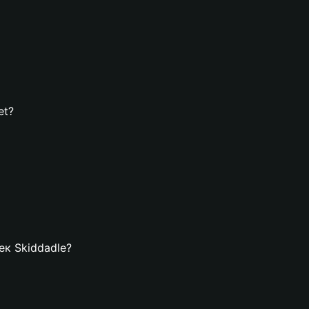
et?
ек Skiddadle?