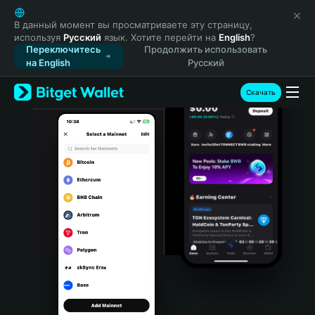
English
日本語
В данный момент вы просматриваете эту страницу,
используя
Русский
язык. Хотите перейти на
English
?
Tiếng Việt
Переключитесь
Продолжить использовать
Русский
на English
Русский
Español (Latinoamérica)
Türkçe
Скачать
Italiano
Français
Deutsch
简体中文
繁體中文
Português (Portugal)
Bahasa Indonesia
ภาษาไทย
हिन्दी
বাংলা
Español
Português (Brasil)
Español (Argentina)