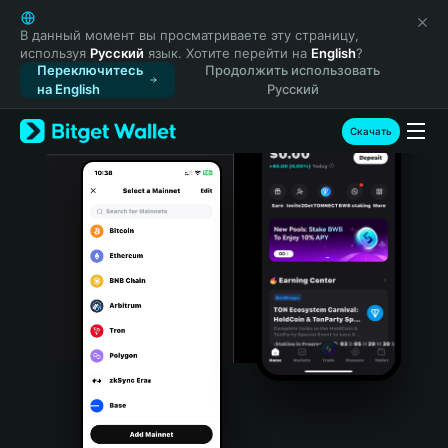
English
日本語
В данный момент вы просматриваете эту страницу,
используя
Русский
язык. Хотите перейти на
English
?
Tiếng Việt
Переключитесь
Продолжить использовать
Русский
на English
Русский
Español (Latinoamérica)
Türkçe
Скачать
Italiano
Français
Deutsch
简体中文
繁體中文
Português (Portugal)
Bahasa Indonesia
ภาษาไทย
हिन्दी
বাংলা
Español
Português (Brasil)
Español (Argentina)