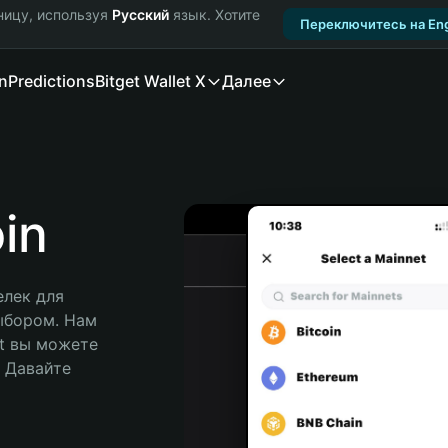
ницу, используя
Русский
язык. Хотите
Переключитесь на Eng
n
Predictions
Bitget Wallet X
Далее
in
лек для 
ыбором. Нам 
t вы можете 
Давайте 