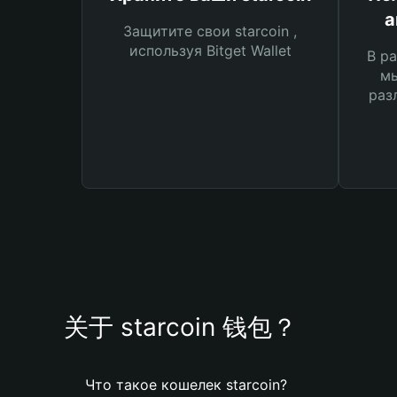
а
Защитите свои starcoin ,
используя Bitget Wallet
В ра
мы
раз
关于 starcoin 钱包？
Что такое кошелек starcoin?