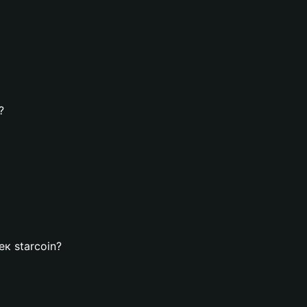
?
ек starcoin?