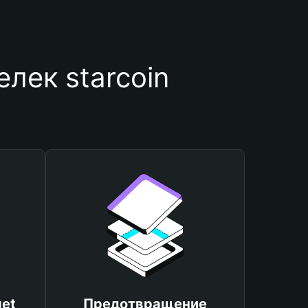
лек starcoin
et
Предотвращение