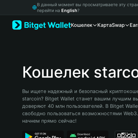
English
В данный момент вы просматриваете эту стра
日本語
перейти на
English
?
Tiếng Việt
Кошелек
Карта
Swap
Ear
Русский
Español (Latinoamérica)
Türkçe
Italiano
Français
Deutsch
Кошелек starco
简体中文
繁體中文
Português (Portugal)
Вы ищете надежный и безопасный криптокоше
Bahasa Indonesia
starcoin? Bitget Wallet станет вашим лучшим в
ภาษาไทย
доверяют 40 млн пользователей. В Bitget Walle
हिन्दी
свободно пользоваться возможностями Web3. 
বাংলা
начнем прямо сейчас!
Español
Português (Brasil)
Español (Argentina)