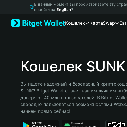
English
В данный момент вы просматриваете эту стра
日本語
перейти на
English
?
Tiếng Việt
Кошелек
Карта
Swap
Ear
Русский
Español (Latinoamérica)
Türkçe
Italiano
Français
Deutsch
Кошелек SUNK
简体中文
繁體中文
Português (Portugal)
Вы ищете надежный и безопасный криптокоше
Bahasa Indonesia
SUNK? Bitget Wallet станет вашим лучшим выб
ภาษาไทย
доверяют 40 млн пользователей. В Bitget Walle
हिन्दी
свободно пользоваться возможностями Web3. 
বাংলা
начнем прямо сейчас!
Español
Português (Brasil)
Español (Argentina)