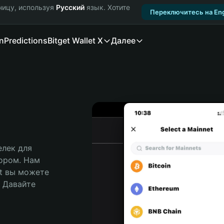
ницу, используя
Русский
язык. Хотите
Переключитесь на Eng
n
Predictions
Bitget Wallet X
Далее
лек для 
ором. Нам 
t вы можете 
Давайте 