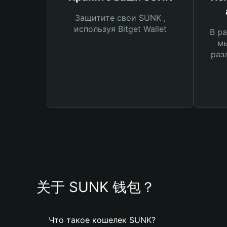
Защитите свои SUNK ,
используя Bitget Wallet
В ра
мы
раз
关于 SUNK 钱包？
Что такое кошелек SUNK?