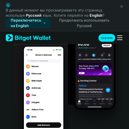
English
日本語
В данный момент вы просматриваете эту страницу,
используя
Русский
язык. Хотите перейти на
English
?
Tiếng Việt
Переключитесь
Продолжить использовать
Русский
на English
Русский
Español (Latinoamérica)
Türkçe
Скачать
Italiano
Français
Deutsch
简体中文
繁體中文
Português (Portugal)
Bahasa Indonesia
ภาษาไทย
हिन्दी
বাংলা
Español
Português (Brasil)
Español (Argentina)