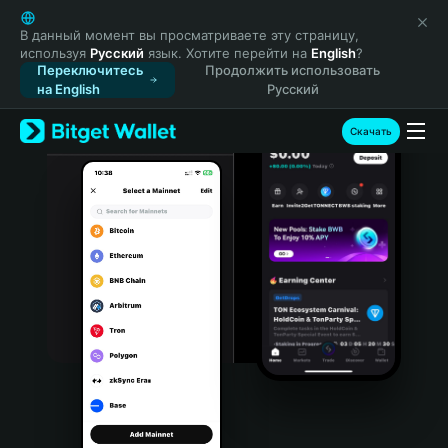
English
日本語
В данный момент вы просматриваете эту страницу,
используя
Русский
язык. Хотите перейти на
English
?
Tiếng Việt
Переключитесь
Продолжить использовать
Русский
на English
Русский
Español (Latinoamérica)
Türkçe
Скачать
Italiano
Français
Deutsch
简体中文
繁體中文
Português (Portugal)
Bahasa Indonesia
ภาษาไทย
हिन्दी
বাংলা
Español
Português (Brasil)
Español (Argentina)