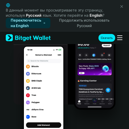
English
日本語
В данный момент вы просматриваете эту страницу,
используя
Русский
язык. Хотите перейти на
English
?
Tiếng Việt
Переключитесь
Продолжить использовать
Русский
на English
Русский
Español (Latinoamérica)
Türkçe
Скачать
Italiano
Français
Deutsch
简体中文
繁體中文
Português (Portugal)
Bahasa Indonesia
ภาษาไทย
हिन्दी
বাংলা
Español
Português (Brasil)
Español (Argentina)