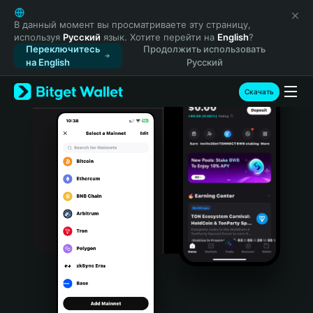
English
日本語
В данный момент вы просматриваете эту страницу,
используя
Русский
язык. Хотите перейти на
English
?
Tiếng Việt
Переключитесь
Продолжить использовать
Русский
на English
Русский
Español (Latinoamérica)
Türkçe
Скачать
Italiano
Français
Deutsch
简体中文
繁體中文
Português (Portugal)
Bahasa Indonesia
ภาษาไทย
हिन्दी
বাংলা
Español
Português (Brasil)
Español (Argentina)