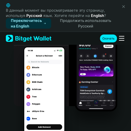
English
日本語
В данный момент вы просматриваете эту страницу,
используя
Русский
язык. Хотите перейти на
English
?
Tiếng Việt
Переключитесь
Продолжить использовать
Русский
на English
Русский
Español (Latinoamérica)
Türkçe
Скачать
Italiano
Français
Deutsch
简体中文
繁體中文
Português (Portugal)
Bahasa Indonesia
ภาษาไทย
हिन्दी
বাংলা
Español
Português (Brasil)
Español (Argentina)