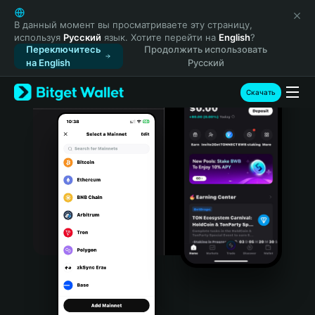
English
日本語
В данный момент вы просматриваете эту страницу,
используя
Русский
язык. Хотите перейти на
English
?
Tiếng Việt
Переключитесь
Продолжить использовать
Русский
на English
Русский
Español (Latinoamérica)
Türkçe
Скачать
Italiano
Français
Deutsch
简体中文
繁體中文
Português (Portugal)
Bahasa Indonesia
ภาษาไทย
हिन्दी
বাংলা
Español
Português (Brasil)
Español (Argentina)