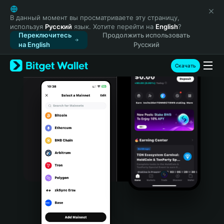
English
日本語
В данный момент вы просматриваете эту страницу,
используя
Русский
язык. Хотите перейти на
English
?
Tiếng Việt
Переключитесь
Продолжить использовать
Русский
на English
Русский
Español (Latinoamérica)
Türkçe
Скачать
Italiano
Français
Deutsch
简体中文
繁體中文
Português (Portugal)
Bahasa Indonesia
ภาษาไทย
हिन्दी
বাংলা
Español
Português (Brasil)
Español (Argentina)