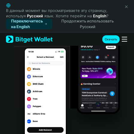
English
日本語
В данный момент вы просматриваете эту страницу,
используя
Русский
язык. Хотите перейти на
English
?
Tiếng Việt
Переключитесь
Продолжить использовать
Русский
на English
Русский
Español (Latinoamérica)
Türkçe
Скачать
Italiano
Français
Deutsch
简体中文
繁體中文
Português (Portugal)
Bahasa Indonesia
ภาษาไทย
हिन्दी
বাংলা
Español
Português (Brasil)
Español (Argentina)