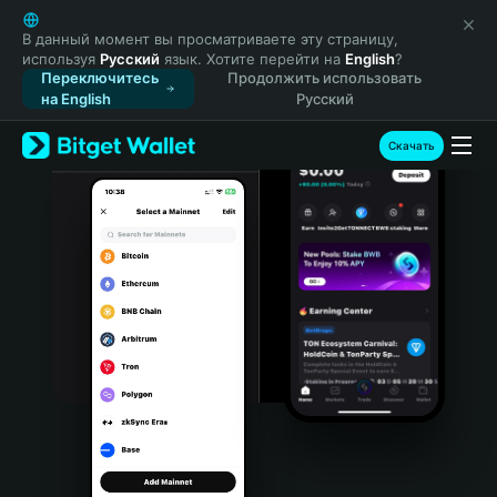
English
日本語
В данный момент вы просматриваете эту страницу,
используя
Русский
язык. Хотите перейти на
English
?
Tiếng Việt
Переключитесь
Продолжить использовать
Русский
на English
Русский
Español (Latinoamérica)
Türkçe
Скачать
Italiano
Français
Deutsch
简体中文
繁體中文
Português (Portugal)
Bahasa Indonesia
ภาษาไทย
हिन्दी
বাংলা
Español
Português (Brasil)
Español (Argentina)