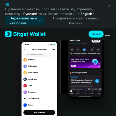
English
日本語
В данный момент вы просматриваете эту страницу,
используя
Русский
язык. Хотите перейти на
English
?
Tiếng Việt
Переключитесь
Продолжить использовать
Русский
на English
Русский
Español (Latinoamérica)
Türkçe
Скачать
Italiano
Français
Deutsch
简体中文
繁體中文
Português (Portugal)
Bahasa Indonesia
ภาษาไทย
हिन्दी
বাংলা
Español
Português (Brasil)
Español (Argentina)