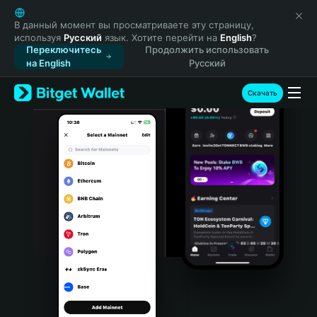
English
日本語
В данный момент вы просматриваете эту страницу,
используя
Русский
язык. Хотите перейти на
English
?
Tiếng Việt
Переключитесь
Продолжить использовать
Русский
на English
Русский
Español (Latinoamérica)
Türkçe
Скачать
Italiano
Français
Deutsch
简体中文
繁體中文
Português (Portugal)
Bahasa Indonesia
ภาษาไทย
हिन्दी
বাংলা
Español
Português (Brasil)
Español (Argentina)