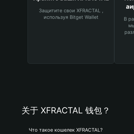
аи
Защитите свои XFRACTAL ,
используя Bitget Wallet
В ра
мы
раз
关于 XFRACTAL 钱包？
Что такое кошелек XFRACTAL?