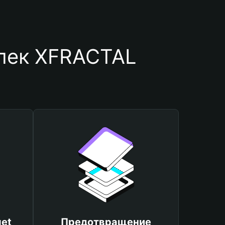
елек XFRACTAL
et
Предотвращение