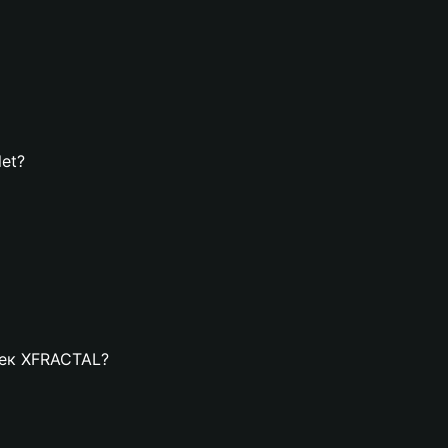
et?
елек XFRACTAL?