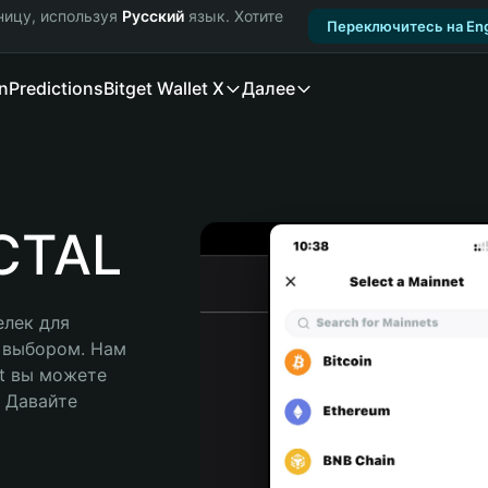
ницу, используя
Русский
язык. Хотите
Переключитесь на Eng
n
Predictions
Bitget Wallet X
Далее
CTAL
лек для 
 выбором. Нам 
t вы можете 
Давайте 