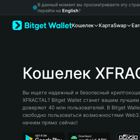
English
В данный момент вы просматриваете эту стра
日本語
перейти на
English
?
Tiếng Việt
Кошелек
Карта
Swap
Ear
Русский
Español (Latinoamérica)
Türkçe
Italiano
Français
Deutsch
Кошелек XFRA
简体中文
繁體中文
Português (Portugal)
Вы ищете надежный и безопасный криптокоше
Bahasa Indonesia
XFRACTAL? Bitget Wallet станет вашим лучшим
ภาษาไทย
доверяют 40 млн пользователей. В Bitget Walle
हिन्दी
свободно пользоваться возможностями Web3. 
বাংলা
начнем прямо сейчас!
Español
Português (Brasil)
Español (Argentina)