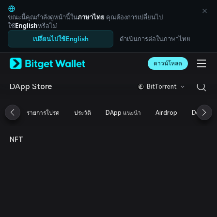
English
日本語
ขณะนี้คุณกำลังดูหน้านี้ใน
ภาษาไทย
คุณต้องการเปลี่ยนไป
Tiếng Việt
ใช้
English
หรือไม่
Русский
ดำเนินการต่อในภาษาไทย
เปลี่ยนไปใช้English
Español (Latinoamérica)
Türkçe
ดาวน์โหลด
Italiano
Français
Deutsch
DApp Store
BitTorrent
简体中文
繁體中文
รายการโปรด
ประวัติ
DApp แนะนำ
Airdrop
DeFi
Português (Portugal)
Bahasa Indonesia
ภาษาไทย
NFT
العربية
हिन्दी
বাংলা
Español
Português (Brasil)
Español (Argentina)