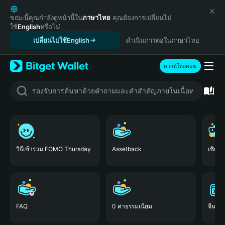
English
日本語
ขณะนี้คุณกำลังดูหน้านี้ใน
ภาษาไทย
คุณต้องการเปลี่ยนไป
ใช้
English
หรือไม่
Tiếng Việt
เปลี่ยนไปใช้English
ดำเนินการต่อในภาษาไทย
Русский
Español (Latinoamérica)
Türkçe
ดาวน์โหลดเลย
Italiano
Français
Deutsch
简体中文
繁體中文
Português (Portugal)
Bahasa Indonesia
วิธีเข้าร่วม FOMO Thursday
Assetback
เชิญเพ
ภาษาไทย
हिन्दी
বাংলা
Español
FAQ
0 ค่าธรรมเนียม
จีนแผ่
Português (Brasil)
Español (Argentina)