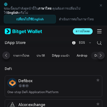
English
日本語
ขณะนี้คุณกำลังดูหน้านี้ใน
ภาษาไทย
คุณต้องการเปลี่ยนไป
Tiếng Việt
ใช้
English
หรือไม่
Русский
ดำเนินการต่อในภาษาไทย
เปลี่ยนไปใช้English
Español (Latinoamérica)
Türkçe
ดาวน์โหลด
Italiano
Français
Deutsch
DApp Store
EOS
简体中文
繁體中文
รายการโปรด
ประวัติ
DApp แนะนำ
Airdrop
DeFi
Português (Portugal)
Bahasa Indonesia
ภาษาไทย
DeFi
العربية
हिन्दी
Defibox
বাংলা
Español
Português (Brasil)
One-stop DeFi Application Platform
Español (Argentina)
Alcor.exchange