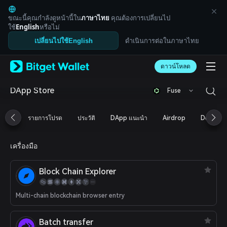
English
日本語
ขณะนี้คุณกำลังดูหน้านี้ใน
ภาษาไทย
คุณต้องการเปลี่ยนไป
Tiếng Việt
ใช้
English
หรือไม่
Русский
ดำเนินการต่อในภาษาไทย
เปลี่ยนไปใช้English
Español (Latinoamérica)
Türkçe
ดาวน์โหลด
Italiano
Français
Deutsch
DApp Store
Fuse
简体中文
繁體中文
รายการโปรด
ประวัติ
DApp แนะนำ
Airdrop
DeFi
Português (Portugal)
Bahasa Indonesia
ภาษาไทย
เครื่องมือ
العربية
हिन्दी
Block Chain Explorer
বাংলা
Español
Português (Brasil)
Multi-chain blockchain browser entry
Español (Argentina)
Batch transfer