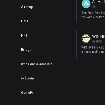
AJ Has
genres. Dark Cou
Airdrop
Ethereum, EOS, 
other networks. 
The first, free h
support any othe
the whole networ
currency and cry
DeFi
and just, with wa
There is no entry
connection, direc
start playing, wh
account, no login
— blockchain user
registration, rea
NFT
WIN N
players.
application, wel
experience.
WIN NFT HORSE ho
Bridge
a horse racing g
Tron and BSC cha
can breed horses
แพลตฟอร์มแลกเปลี่ยน
own team, partic
competitions, an
There are four m
WIN NFT HORSE 
เครื่องมือ
Challenge (PVE), I
Matching, and Co
GameFi