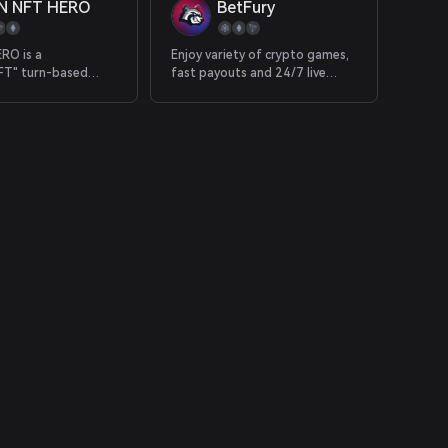
N NFT HERO
BetFury
RO is a
Enjoy variety of crypto games,
T" turn-based
fast payouts and 24/7 live
me built on the
support.
 chain, so that all
T assets such as
equipment in the
 to the player
N NFT HERO is
to creating a TRON
verse with both
ay" and "Play and
verse new
llowing players to
 for free to earn
e assets and Freely
 official NFT
e.