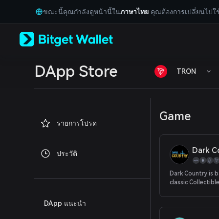
English
ขณะนี้คุณกำลังดูหน้านี้ใน
ภาษาไทย
คุณต้องการเปลี่ยนไปใช
日本語
Tiếng Việt
Русский
Español (Latinoamérica)
Türkçe
Italiano
DApp Store
TRON
Français
Deutsch
简体中文
繁體中文
Game
Português (Portugal)
รายการโปรด
Bahasa Indonesia
ภาษาไทย
العربية
ประวัติ
हिन्दी
বাংলা
Dark Country is 
Español
classic Collectib
Português (Brasil)
(CCG), we welco
Español (Argentina)
unleash the full 
DApp แนะนำ
It is free-to-pla
combination of d