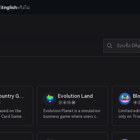
้
English
หรือไม่
Dark Country Game
Evolution Land
Bl
based on the
Evolution Planet is a simulation
Limited edit
le Card Games
business game where users can
only on Tro
me you to
buy and sell plots, let the
power of NFTs.
apostles dig out elements on
y game with
their plots, build buildings,
ifferent game
make props, etc.