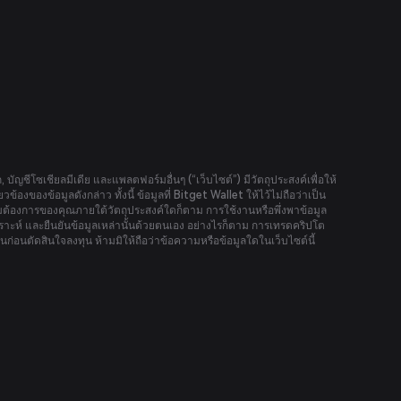
อก, บัญชีโซเชียลมีเดีย และแพลตฟอร์มอื่นๆ (“เว็บไซต์”) มีวัตถุประสงค์เพื่อให้
้องของข้อมูลดังกล่าว ทั้งนี้ ข้อมูลที่ Bitget Wallet ให้ไว้ไม่ถือว่าเป็น
องการของคุณภายใต้วัตถุประสงค์ใดก็ตาม การใช้งานหรือพึ่งพาข้อมูล
ราะห์ และยืนยันข้อมูลเหล่านั้นด้วยตนเอง อย่างไรก็ตาม การเทรดคริปโต
ก่อนตัดสินใจลงทุน ห้ามมิให้ถือว่าข้อความหรือข้อมูลใดในเว็บไซต์นี้