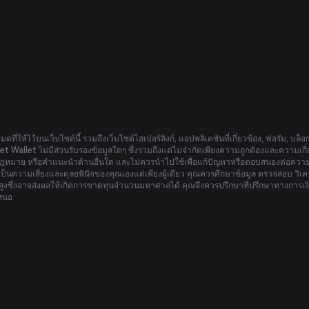
หมดที่ให้ไว้บนเว็บไซต์นี้ รวมถึงเว็บไซต์ไฮเปอร์ลิงก์, แอปพลิเคชันที่เกี่ยวข้อง, ฟอรัม, บล็
tget Wallet ไม่มีส่วนรับรองข้อมูลใดๆ ซึ่งรวมถึงแต่ไม่จำกัดเพียงความถูกต้องและความเกี่ยวข
หมาย หรือคำแนะนำด้านอื่นใด และไม่ควรนำไปใช้เพื่อแก้ปัญหาหรือตอบสนองต่อความต้
ป็นความเสี่ยงและดุลยพินิจของคุณเองแต่เพียงผู้เดียว คุณควรศึกษาข้อมูล ตรวจสอบ วิเค
บสูงซึ่งอาจส่งผลให้เกิดการขาดทุนจำนวนมหาศาลได้ คุณจึงควรปรึกษาที่ปรึกษาทางการเงิน
เสนอ