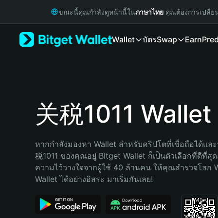
English
ขณะนี้คุณกำลังดูหน้านี้ใน
ภาษาไทย
คุณต้องการเปลี่ย
日本語
Tiếng Việt
Wallet
บัตร
Swap
Earn
Pred
Русский
Español (Latinoamérica)
Türkçe
Italiano
Français
Deutsch
关税1011 Wallet
简体中文
繁體中文
Português (Portugal)
หากกำลังมองหา Wallet สำหรับคริปโตที่เชื่อถือได้และ
Bahasa Indonesia
税1011 ของคุณอยู่ Bitget Wallet ก็เป็นตัวเลือกที่ดีที่สุ
ภาษาไทย
ความไว้วางใจจากผู้ใช้ 40 ล้านคน ให้คุณสำรวจโลก 
हिन्दी
Wallet ได้อย่างอิสระ มาเริ่มกันเลย!
বাংলা
Español
Português (Brasil)
Español (Argentina)