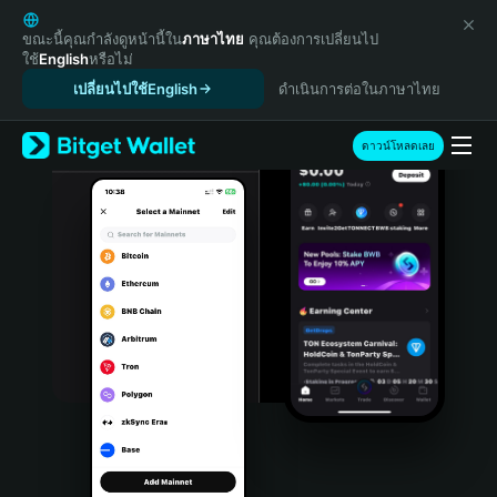
English
日本語
ขณะนี้คุณกำลังดูหน้านี้ใน
ภาษาไทย
คุณต้องการเปลี่ยนไป
ใช้
English
หรือไม่
Tiếng Việt
เปลี่ยนไปใช้English
ดำเนินการต่อในภาษาไทย
Русский
Español (Latinoamérica)
Türkçe
ดาวน์โหลดเลย
Italiano
Français
Deutsch
简体中文
繁體中文
Português (Portugal)
Bahasa Indonesia
ภาษาไทย
हिन्दी
বাংলা
Español
Português (Brasil)
Español (Argentina)