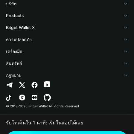
บริษัท
เกี่ยวกับ Bitget Wallet
Products
Blog
Crypto Card
Bitget Wallet X
Academy
Stablecoin Earn
นักพัฒนา
ความปลอดภัย
ข่าวสารด้านคริปโต
Payfi Crypto
เชื่อมต่อ Wallet
Protection Fund
เครื่องมือ
ศูนย์ช่วยเหลือ
Crypto Swap API
Bitget Wallet Pay
เทคโนโลยีความปลอดภัย
ซื้อคริปโต
สินทรัพย์
ติดต่อเรา
Altcoin Season Index
ลิสต์โปรเจกต์
การตรวจจับการอนุญาต
Arbitrum
กฎหมาย
ทรัพยากรข้อมูลของแบรนด์
Prediction Markets
การตรวจจับสัญญา
Avalanche
นโยบายความเป็นส่วนตัว
อาชีพ
DApp
การโอนเป็นชุด
Bitcoin
ข้อตกลงในการใช้บริการ
© 2018-2026 Bitget Wallet All Rights Reserved
การยืนยันช่องทางอย่างเป็นทางการ
Trade
BNB Chain
Risk Disclosure
รับโทเค็นใน 1 นาที: เริ่มในแอปได้เลย
RWA
Polygon