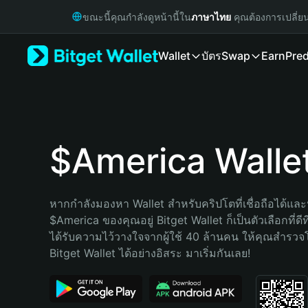
English
ขณะนี้คุณกำลังดูหน้านี้ใน
ภาษาไทย
คุณต้องการเปลี่ย
日本語
Tiếng Việt
Wallet
บัตร
Swap
Earn
Pred
Русский
Español (Latinoamérica)
Türkçe
Italiano
Français
Deutsch
$America Walle
简体中文
繁體中文
Português (Portugal)
หากกำลังมองหา Wallet สำหรับคริปโตที่เชื่อถือได้และป
Bahasa Indonesia
$America ของคุณอยู่ Bitget Wallet ก็เป็นตัวเลือกที่ดีท
ภาษาไทย
ได้รับความไว้วางใจจากผู้ใช้ 40 ล้านคน ให้คุณสำรว
हिन्दी
Bitget Wallet ได้อย่างอิสระ มาเริ่มกันเลย!
বাংলা
Español
Português (Brasil)
Español (Argentina)