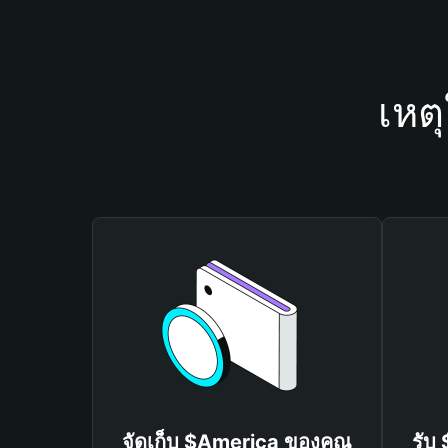
เหต
จัดเก็บ $America ของคุณ
รับ