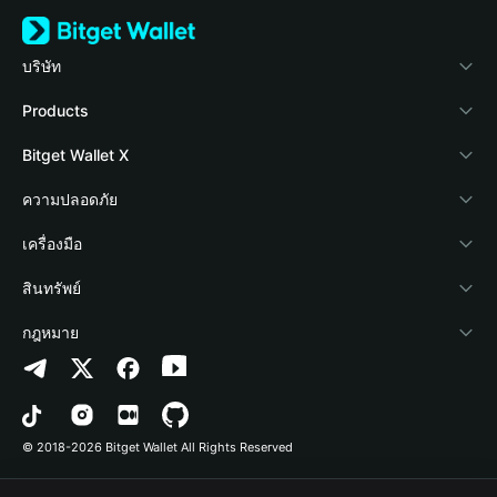
บริษัท
เกี่ยวกับ Bitget Wallet
Products
Blog
Crypto Card
Bitget Wallet X
Academy
Stablecoin Earn
นักพัฒนา
ความปลอดภัย
ข่าวสารด้านคริปโต
Payfi Crypto
เชื่อมต่อ Wallet
Protection Fund
เครื่องมือ
ศูนย์ช่วยเหลือ
Crypto Swap API
Bitget Wallet Pay
เทคโนโลยีความปลอดภัย
ซื้อคริปโต
สินทรัพย์
ติดต่อเรา
Altcoin Season Index
ลิสต์โปรเจกต์
การตรวจจับการอนุญาต
Arbitrum
กฎหมาย
ทรัพยากรข้อมูลของแบรนด์
Prediction Markets
การตรวจจับสัญญา
Avalanche
นโยบายความเป็นส่วนตัว
อาชีพ
DApp
การโอนเป็นชุด
Bitcoin
ข้อตกลงในการใช้บริการ
© 2018-2026 Bitget Wallet All Rights Reserved
การยืนยันช่องทางอย่างเป็นทางการ
Trade
BNB Chain
Risk Disclosure