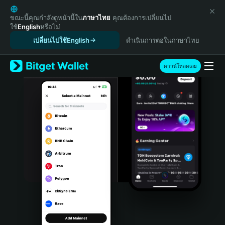
English
日本語
ขณะนี้คุณกำลังดูหน้านี้ใน
ภาษาไทย
คุณต้องการเปลี่ยนไป
ใช้
English
หรือไม่
Tiếng Việt
เปลี่ยนไปใช้English
ดำเนินการต่อในภาษาไทย
Русский
Español (Latinoamérica)
Türkçe
ดาวน์โหลดเลย
Italiano
Français
Deutsch
简体中文
繁體中文
Português (Portugal)
Bahasa Indonesia
ภาษาไทย
हिन्दी
বাংলা
Español
Português (Brasil)
Español (Argentina)