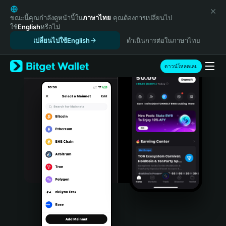
English
日本語
ขณะนี้คุณกำลังดูหน้านี้ใน
ภาษาไทย
คุณต้องการเปลี่ยนไป
ใช้
English
หรือไม่
Tiếng Việt
เปลี่ยนไปใช้English
ดำเนินการต่อในภาษาไทย
Русский
Español (Latinoamérica)
Türkçe
ดาวน์โหลดเลย
Italiano
Français
Deutsch
简体中文
繁體中文
Português (Portugal)
Bahasa Indonesia
ภาษาไทย
हिन्दी
বাংলা
Español
Português (Brasil)
Español (Argentina)