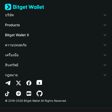
บริษัท
เกี่ยวกับ Bitget Wallet
Products
Blog
Crypto Card
Bitget Wallet X
Academy
Stablecoin Earn
นักพัฒนา
ความปลอดภัย
ข่าวสารด้านคริปโต
Payfi Crypto
เชื่อมต่อ Wallet
Protection Fund
เครื่องมือ
ศูนย์ช่วยเหลือ
Crypto Swap API
Bitget Wallet Pay
เทคโนโลยีความปลอดภัย
ซื้อคริปโต
สินทรัพย์
ติดต่อเรา
Altcoin Season Index
ลิสต์โปรเจกต์
การตรวจจับการอนุญาต
Arbitrum
กฎหมาย
ทรัพยากรข้อมูลของแบรนด์
Prediction Markets
การตรวจจับสัญญา
Avalanche
นโยบายความเป็นส่วนตัว
อาชีพ
DApp
การโอนเป็นชุด
Bitcoin
ข้อตกลงในการใช้บริการ
© 2018-2026 Bitget Wallet All Rights Reserved
การยืนยันช่องทางอย่างเป็นทางการ
Trade
BNB Chain
Risk Disclosure